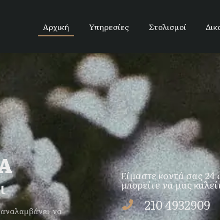
Αρχική
Υπηρεσίες
Στολισμοί
Δικ
Α
Είμαστε κοντά σας 24 
ι
μπορείτε να μας καλεί
210 4932909
 αναλαμβάνει να