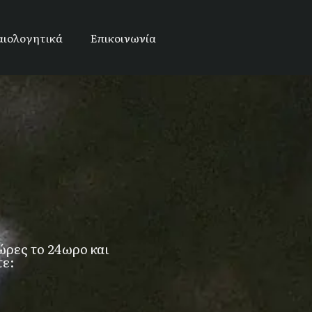
αιολογητικά
Επικοινωνία
ώρες το 24ωρο και
τε: